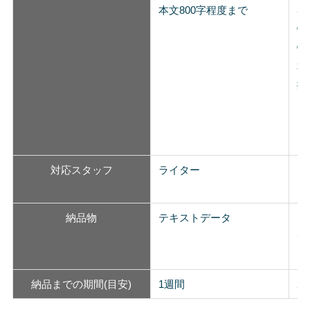
本文800字程度まで
む
◯
◯
本
撮
対応スタッフ
ライター
ラ
納品物
テキストデータ
テ
デ
納品までの期間(目安)
1週間
2