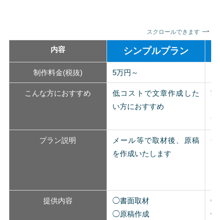
スクロールできます
内容
シンプルプラン
制作料金(税抜)
5万円～
1
こんな方におすすめ
低コストで文章作成した
写
い方におすすめ
く
方
プラン説明
メール等で取材後、原稿
企
を作成いたします
ま
ン
提供内容
◯書面取材
◯
◯原稿作成
◯